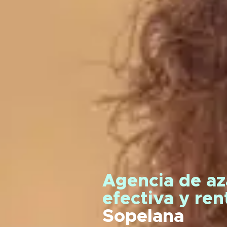
Agencia de az
efectiva y re
Sopelana