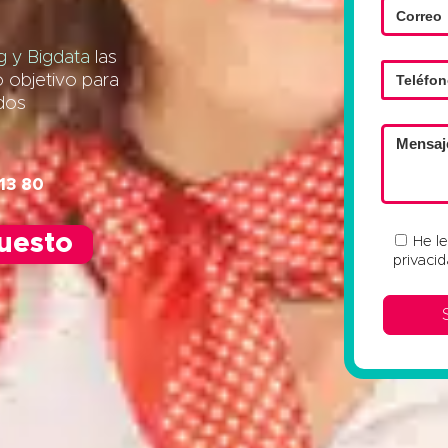
 y Bigdata
las
o objetivo para
ados
13 80
puesto
He l
privaci