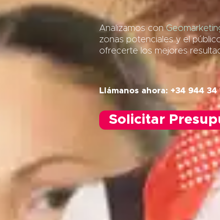
Analizamos con
Geomarketing
zonas potenciales y el públic
ofrecerte los mejores result
Llámanos ahora: +34 944 34 
Solicitar Presu