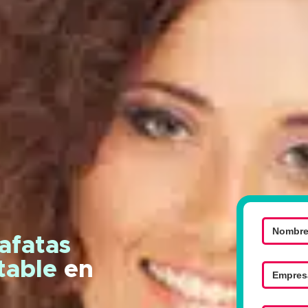
afatas
ntable
en