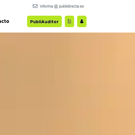
acto
PubliAuditor