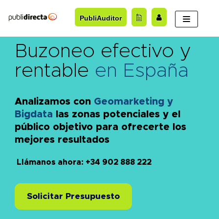
Saltar
PubliAuditor
al
contenido
Buzoneo efectivo y
rentable
en España
Analizamos con
Geomarketing y
Bigdata
las zonas potenciales y el
público objetivo para ofrecerte los
mejores resultados
Llámanos ahora: +34 902 888 222
Solicitar Presupuesto