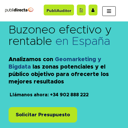
Saltar
PubliAuditor
al
contenido
Buzoneo efectivo y
rentable
en España
Analizamos con
Geomarketing y
Bigdata
las zonas potenciales y el
público objetivo para ofrecerte los
mejores resultados
Llámanos ahora: +34 902 888 222
Solicitar Presupuesto