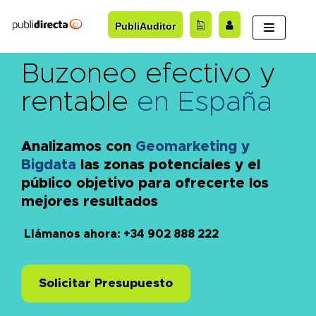
Saltar
PubliAuditor
al
contenido
Buzoneo efectivo y
rentable
en España
Analizamos con
Geomarketing y
Bigdata
las zonas potenciales y el
público objetivo para ofrecerte los
mejores resultados
Llámanos ahora: +34 902 888 222
Solicitar Presupuesto