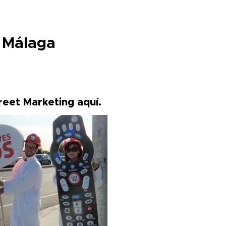
n Málaga
treet Marketing
aquí
.