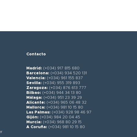
Contacto
Madrid:
(+034) 917 815 680
Barcelona:
(+034) 934 520 131
Valencia:
(+034) 961 155 837
Sevilla:
(+034) 955 319 893
Zaragoza:
(+034) 876 613 777
Bilbao:
(+034) 944 34 13 80
Málaga:
(+034) 951 23 39 29
Alicante:
(+034) 965 06 48 32
Mallorca:
(+034) 981 10 15 80
Las Palmas:
(+034) 928 98 46 97
Gijón:
(+034) 984 20 04 45
Murcia:
(+034) 968 80 29 15
A Coruña:
(+034) 981 10 15 80
er