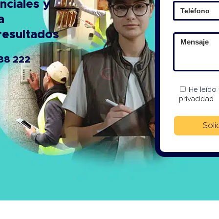
nciales y
a
resultados
88 222
He leído
privacidad