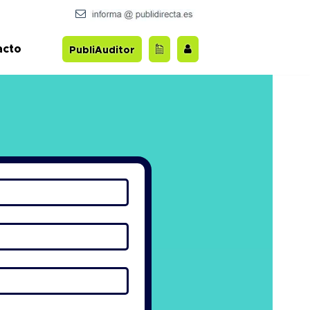
acto
PubliAuditor