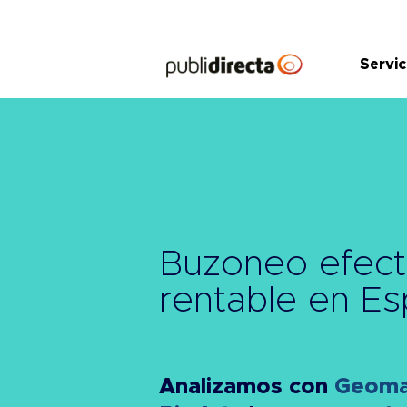
Saltar
al
contenido
Servic
Buzoneo efect
rentable
en Es
Analizamos con
Geomar