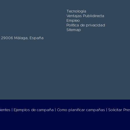
Tecnología
Ventajas Publidirecta
Empleo
Política de privacidad
Sitemap
ero, 29006 Málaga, España
ientes |
Ejemplos de campaña |
Como planificar campañas |
Solicitar Pr