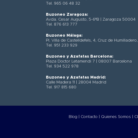
Tel. 965 06 48 32
Buzoneo Zaragoza:
Avda. Cesar Augusto, 5-6ºB | Zaragoza 50004
Tel. 876 613 777
Buzoneo Málaga:
Pl. Villa de Castelldefels, 4, Cruz de Humillad
Tel. 951 233 929
Buzoneo y Azafatas Barcelona:
Plaza Doctor Letamendi 7 | 08007 Barcelona
Tel. 934 522 978
Buzoneo y Azafatas Madrid:
Calle Madera 11 | 28004 Madrid
Tel. 917 815 680
Blog |
Contacto |
Quienes Somos |
Cl