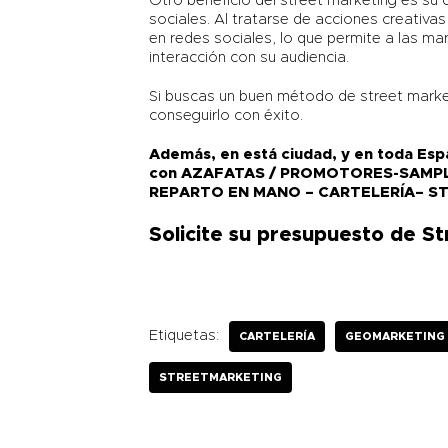
Otro beneficio del street marketing es su 
sociales. Al tratarse de acciones creativas
en redes sociales, lo que permite a las m
interacción con su audiencia.
Si buscas un buen método de street marke
conseguirlo con éxito.
Además, en está ciudad, y en toda Espa
con AZAFATAS / PROMOTORES-SAMP
REPARTO EN MANO – CARTELERÍA– STR
Solicite su presupuesto de S
Etiquetas:
CARTELERÍA
GEOMARKETING
STREETMARKETING