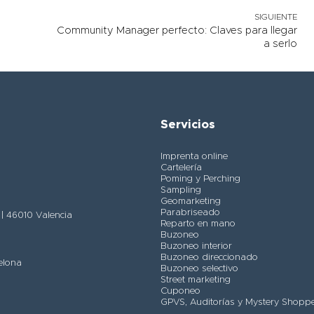
SIGUIENTE
Community Manager perfecto: Claves para llegar
a serlo
Servicios
Imprenta online
Cartelería
Poming y Perching
Sampling
Geomarketing
Parabriseado
) | 46010 Valencia
Reparto en mano
Buzoneo
Buzoneo interior
Buzoneo direccionado
elona
Buzoneo selectivo
Street marketing
Cuponeo
GPVS, Auditorías y Mystery Shopp