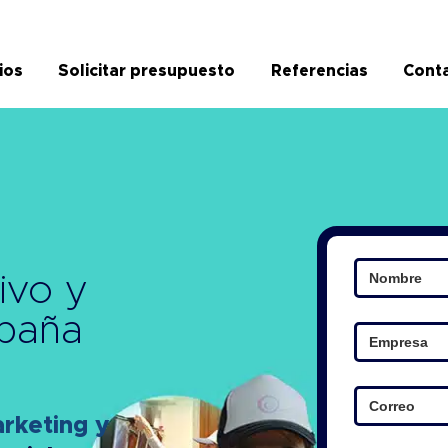
ios
Solicitar presupuesto
Referencias
Cont
ivo y
paña
keting y