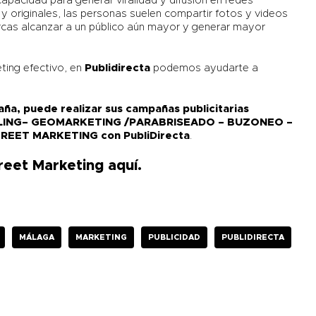
capacidad para generar viralidad y difusión en redes
 y originales, las personas suelen compartir fotos y videos
arcas alcanzar a un público aún mayor y generar mayor
ting efectivo, en
Publidirecta
podemos ayudarte a
ña, puede realizar sus campañas publicitarias
LING– GEOMARKETING /PARABRISEADO – BUZONEO –
EET MARKETING con PubliDirecta
.
treet Marketing
aquí
.
MÁLAGA
MARKETING
PUBLICIDAD
PUBLIDIRECTA