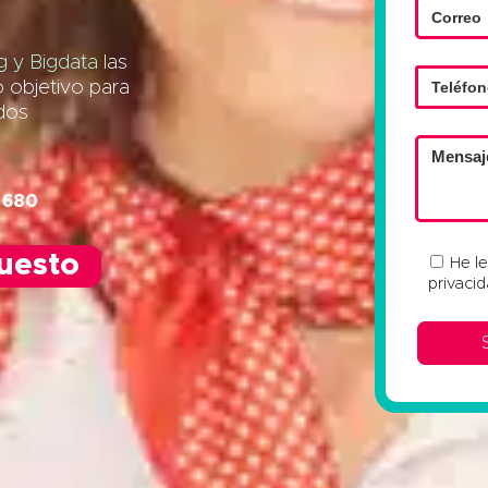
 y Bigdata
las
o objetivo para
ados
 680
puesto
He l
privaci