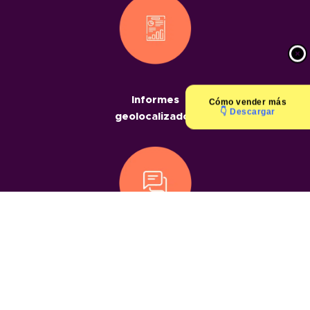
Informes
Cómo
vender más
👇 Descargar
geolocalizados
Chats
geolocalizados