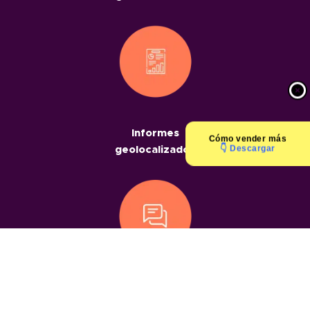
Informes
Cómo
vender más
👇 Descargar
geolocalizados
Chats
geolocalizados