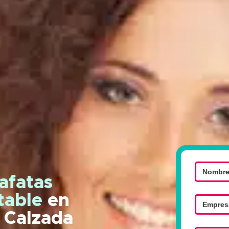
afatas
ntable
en
a Calzada