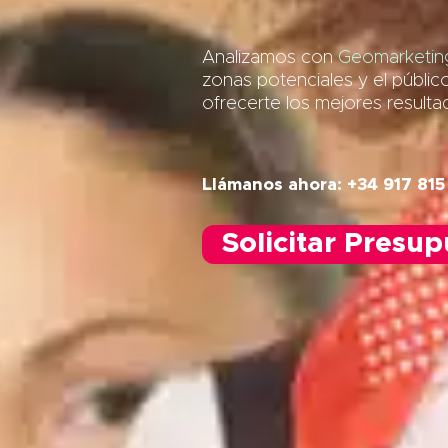
Analizamos con
Geomarketing
zonas potenciales y el públic
ofrecerte los mejores result
Llámanos ahora: +34 917 815
Solicitar Presu