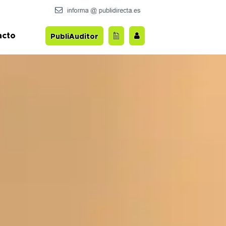
acto
PubliAuditor