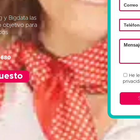
 y Bigdata
las
o objetivo para
ados
 680
puesto
He l
privaci