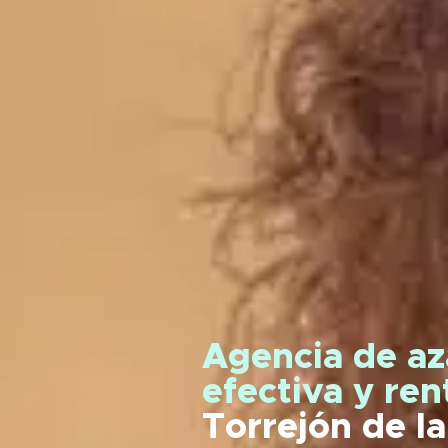
Agencia de az
efectiva y re
Torrejón de l