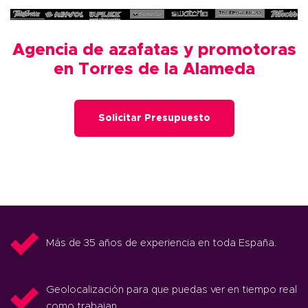
Agencia de azafatas y promotoras
en Torres de la Alameda
Solicitar Presupuesto
Más de 35 años de experiencia en toda España.
Geolocalización para que puedas ver en tiempo real
como trabajan.