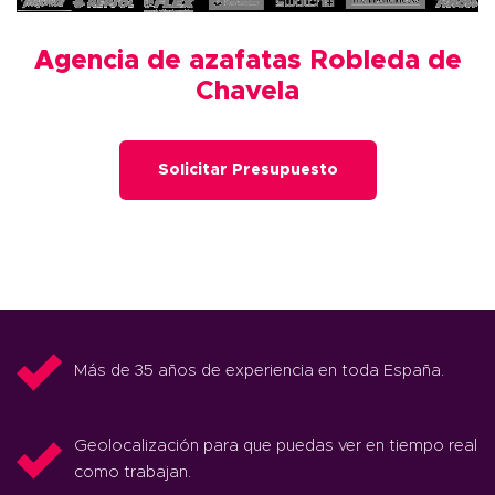
Agencia de azafatas Robleda de
Chavela
Solicitar Presupuesto
Más de 35 años de experiencia en toda España.
Geolocalización para que puedas ver en tiempo real
como trabajan.